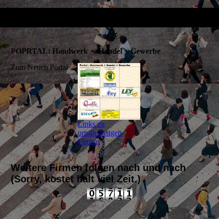
POPRTAL: Handwerk + Handel + Gewerbe
Zum Neuen Portal
Links zu
ortsansässigen
Firmen
Weitere Firmen folgen nach und nach
(Sorry, kostet halt viel Zeit.)